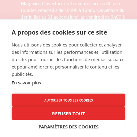
Magasin :
Ouverture du 1er septembre au 30 juin
tous les vendredis de 10h00 à 13h00. Ouverture du
1er juillet au 31 août du lundi au vendredi de 9h00 à
15h00. Magasin fermé les jours fériés.
A propos des cookies sur ce site
02 33 46 41 33
Nous utilisons des cookies pour collecter et analyser
des informations sur les performances et l'utilisation
Formulaire de contact
du site, pour fournir des fonctions de médias sociaux
et pour améliorer et personnaliser le contenu et les
publicités.
LAITERIE TH. RÉAUX
En savoir plus
1 rue des Planquettes,
50430 LESSAY
AUTORISER TOUS LES COOKIES
NOUS SITUER
REFUSER TOUT
PARAMÈTRES DES COOKIES
© 2018 - Laiterie Th. Réaux /
Mentions légales
/
CGV