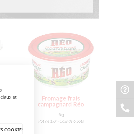
s
ociaux et
Le
Fromage frais
campagnard Réo
1kg
Pot de 1kg - Colis de 6 pots
S COOKIES