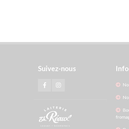
Suivez-nous
Info
Not
No
Bou
fromag