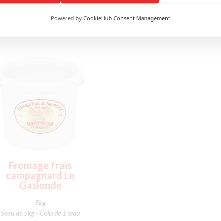
Powered by
CookieHub Consent Management
Fromage frais
campagnard Le
Gaslonde
5kg
Seau de 5kg - Colis de 1 seau