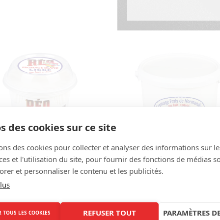
s des cookies sur ce site
ons des cookies pour collecter et analyser des informations sur le
s et l'utilisation du site, pour fournir des fonctions de médias s
omage frais lissé Réo
Fromage frais lissé 
Gaslonde
rer et personnaliser le contenu et les publicités.
lus
500g
5kg
Pot de 500g - Colis de 6 pots
Seau de 5kg - Colis de 1 seau
REFUSER TOUT
PARAMÈTRES DE
 TOUS LES COOKIES