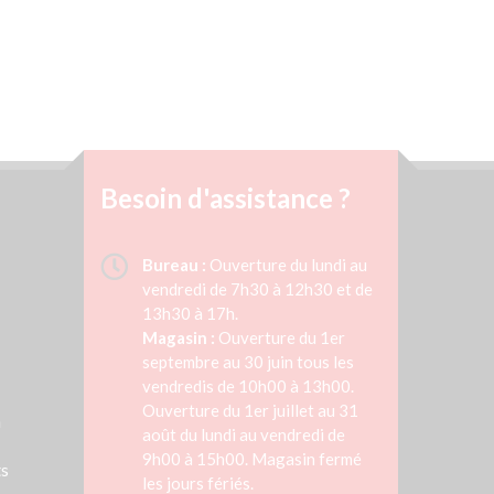
Besoin d'assistance ?
Bureau :
Ouverture du lundi au
vendredi de 7h30 à 12h30 et de
13h30 à 17h.
Magasin :
Ouverture du 1er
septembre au 30 juin tous les
vendredis de 10h00 à 13h00.
Ouverture du 1er juillet au 31
n
août du lundi au vendredi de
9h00 à 15h00. Magasin fermé
ts
les jours fériés.