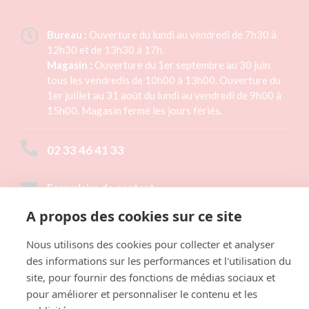
Bureau :
Ouverture du lundi au vendredi de 7h30 à
12h30 et de 13h30 à 17h.
Magasin :
Ouverture du 1er septembre au 30 juin
tous les vendredis de 10h00 à 13h00. Ouverture du
1er juillet au 31 août du lundi au vendredi de 9h00 à
15h00. Magasin fermé les jours fériés.
02 33 46 41 33
Formulaire de contact
A propos des cookies sur ce site
LAITERIE TH. RÉAUX
1 rue des Planquettes,
Nous utilisons des cookies pour collecter et analyser
50430 LESSAY
des informations sur les performances et l'utilisation du
site, pour fournir des fonctions de médias sociaux et
NOUS SITUER
pour améliorer et personnaliser le contenu et les