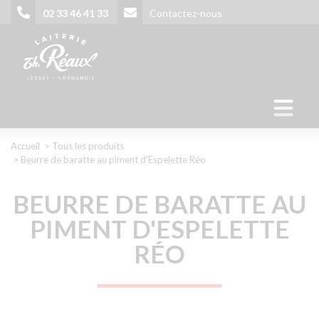
Aller
02 33 46 41 33
Contactez-nous
au
contenu
principal
02 33 46 41 33
Contactez-nous
Fil
Accueil
Tous les produits
Beurre de baratte au piment d'Espelette Réo
d'Ariane
BEURRE DE BARATTE AU
PIMENT D'ESPELETTE
RÉO