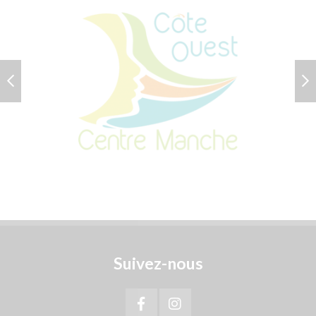
PREVIOUS
N
Suivez-nous