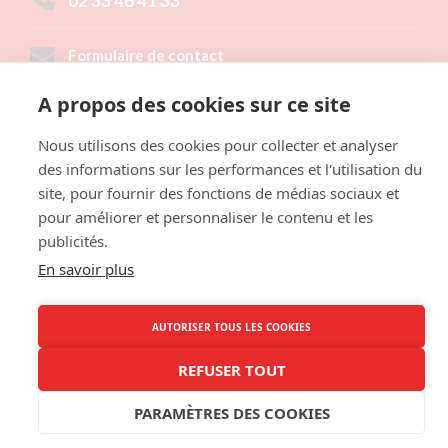
02 33 46 41 33
Formulaire de contact
A propos des cookies sur ce site
LAITERIE TH. RÉAUX
1 rue des Planquettes,
Nous utilisons des cookies pour collecter et analyser
50430 LESSAY
des informations sur les performances et l'utilisation du
site, pour fournir des fonctions de médias sociaux et
NOUS SITUER
pour améliorer et personnaliser le contenu et les
publicités.
En savoir plus
© 2018 - Laiterie Th. Réaux /
Mentions légales
/
CGV
/
Site Drupal industrialisé
par : CINS
AUTORISER TOUS LES COOKIES
REFUSER TOUT
PARAMÈTRES DES COOKIES