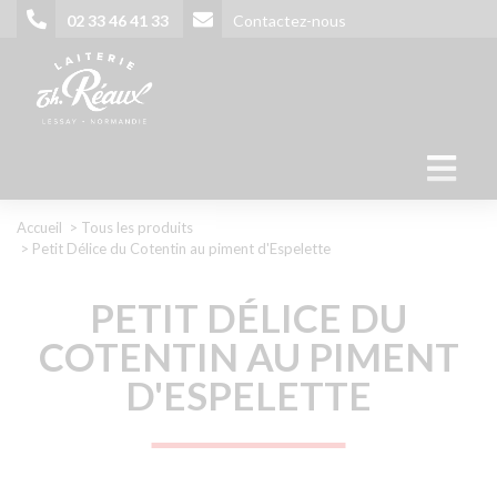
Aller
02 33 46 41 33
Contactez-nous
au
contenu
principal
02 33 46 41 33
Contactez-nous
Fil
Accueil
Tous les produits
Petit Délice du Cotentin au piment d'Espelette
d'Ariane
PETIT DÉLICE DU
COTENTIN AU PIMENT
D'ESPELETTE