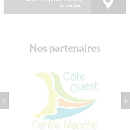
revendeur
Nos partenaires
PREVIOUS
N