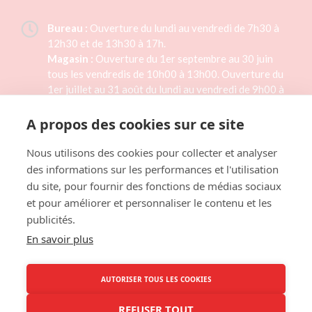
Bureau :
Ouverture du lundi au vendredi de 7h30 à
12h30 et de 13h30 à 17h.
Magasin :
Ouverture du 1er septembre au 30 juin
tous les vendredis de 10h00 à 13h00. Ouverture du
1er juillet au 31 août du lundi au vendredi de 9h00 à
15h00. Magasin fermé les jours fériés.
A propos des cookies sur ce site
02 33 46 41 33
Nous utilisons des cookies pour collecter et analyser
des informations sur les performances et l'utilisation
Formulaire de contact
du site, pour fournir des fonctions de médias sociaux
et pour améliorer et personnaliser le contenu et les
publicités.
LAITERIE TH. RÉAUX
En savoir plus
1 rue des Planquettes,
50430 LESSAY
AUTORISER TOUS LES COOKIES
NOUS SITUER
REFUSER TOUT