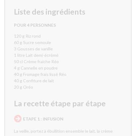
Liste des ingrédients
POUR 4 PERSONNES
120 g Riz rond
60 g Sucre semoule
3 Gousses de vanille
1 litre Lait demi-écrémé
50 cl Crème fraiche Réo
4 g Cannelle en poudre
40 g Fromage frais lissé Réo
40 g Confiture de lait
20 g Oréo
La recette étape par étape
ETAPE 1 : INFUSION
La veille, portez à ébullition ensemble le lait, la crème