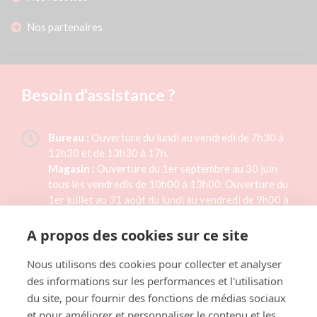
Nos partenaires
Besoin d'assistance ?
Bureau :
Ouverture du lundi au vendredi de 7h30 à
12h30 et de 13h30 à 17h.
Magasin :
Ouverture du 1er septembre au 30 juin
tous les vendredis de 10h00 à 13h00. Ouverture du
1er juillet au 31 août du lundi au vendredi de 9h00 à
15h00. Magasin fermé les jours fériés.
A propos des cookies sur ce site
02 33 46 41 33
Nous utilisons des cookies pour collecter et analyser
des informations sur les performances et l'utilisation
Formulaire de contact
du site, pour fournir des fonctions de médias sociaux
et pour améliorer et personnaliser le contenu et les