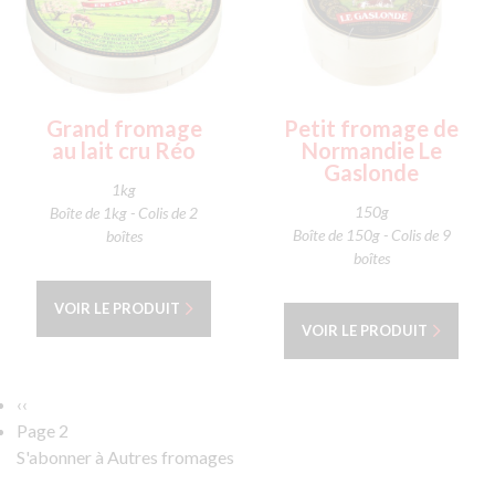
Grand fromage
Petit fromage de
au lait cru Réo
Normandie Le
Gaslonde
1kg
150g
Boîte de 1kg - Colis de 2
Boîte de 150g - Colis de 9
boîtes
boîtes
VOIR LE PRODUIT
VOIR LE PRODUIT
Pagination
Page
‹‹
précédente
Page 2
S'abonner à Autres fromages