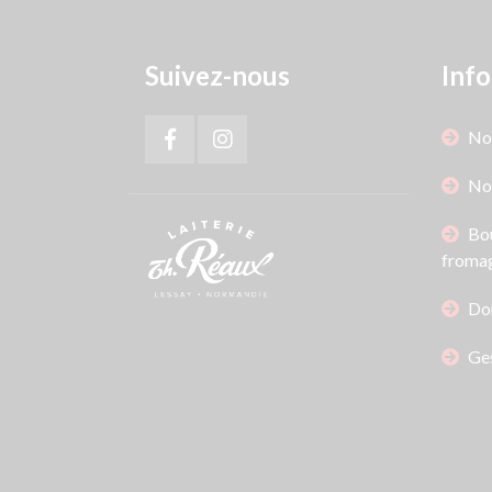
Suivez-nous
Info
Not
No
Bou
fromag
Do
Ges