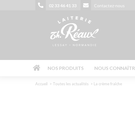
Aller
02 33 46 41 33
Contactez-nous
au
contenu
principal
02 33 46 
NOS PRODUITS
NOUS CONNAÎTR
Fil
Accueil
Toutes les actualités
La crème fraîche
d'Ariane