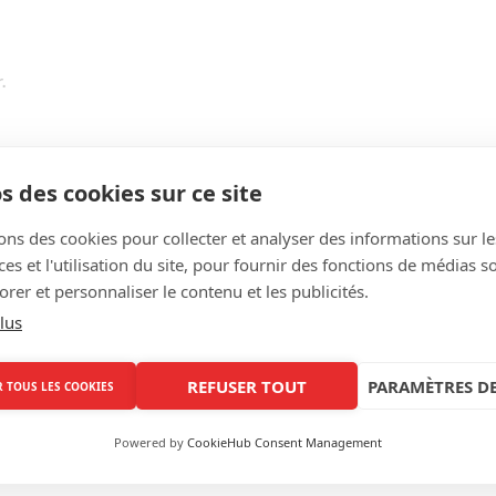
.
s des cookies sur ce site
auces. En Normandie, la crème est utilisée pour la réalisations de pl
ons des cookies pour collecter et analyser des informations sur le
u encore le "Pot-au-feu Normand" accompagné de carottes et poireau
s et l'utilisation du site, pour fournir des fonctions de médias s
rer et personnaliser le contenu et les publicités.
lus
REFUSER TOUT
PARAMÈTRES DE
Partagez sur :
 TOUS LES COOKIES
Powered by
CookieHub Consent Management