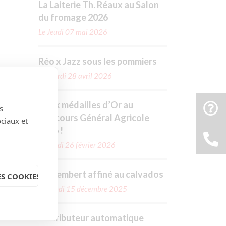
La Laiterie Th. Réaux au Salon
du fromage 2026
Le Jeudi 07 mai 2026
Réo x Jazz sous les pommiers
Le Mardi 28 avril 2026
Deux médailles d’Or au
ats
s
Concours Général Agricole
x.
ociaux et
2026 !
Le Jeudi 26 février 2026
Camembert affiné au calvados
S COOKIES
Le Lundi 15 décembre 2025
Distributeur automatique