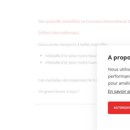
Nos produits médaillés au Concours International 
laitiers internationaux.
Nous avons remporté 2 belles médailles :
A propo
Médaille d’or pour notre beurre de baratte demi
Médaille d’or pour notre Camembert de Norman
Nous utilis
performance
Ces médailles récompensent le travail de nos producteu
pour amélio
En savoir p
Un grand bravo à tous !
AUTORISER