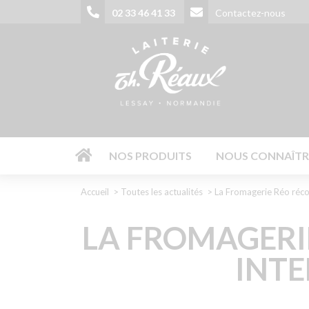
Aller
02 33 46 41 33
Contactez-nous
au
contenu
principal
02 33 46 
NOS PRODUITS
NOUS CONNAÎTR
Fil
Accueil
Toutes les actualités
La Fromagerie Réo réc
d'Ariane
LA FROMAGERI
INTE