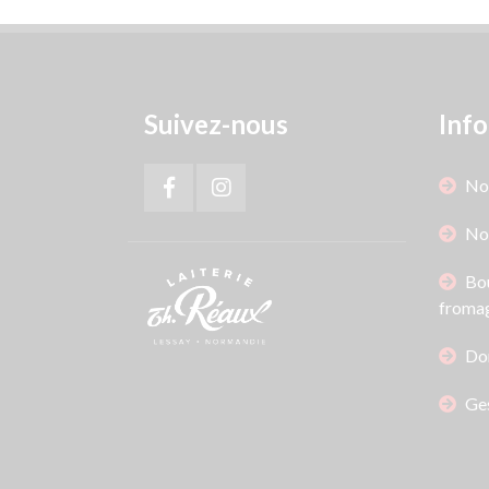
Suivez-nous
Info
Not
No
Bou
fromag
Do
Ges