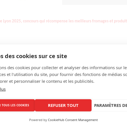
de Lyon 2025, concours qui récompense les meilleurs fromages et produit
s des cookies sur ce site
-sel croquant Le Gaslonde
die AOP Le Gaslonde
ons des cookies pour collecter et analyser des informations sur le
s et l'utilisation du site, pour fournir des fonctions de médias s
rs de lait et le savoir-faire de nos équipes.
rer et personnaliser le contenu et les publicités.
lus
REFUSER TOUT
PARAMÈTRES DE
 TOUS LES COOKIES
Partagez sur :
Powered by
CookieHub Consent Management