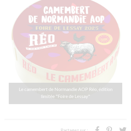
Le camembert de Normandie AOP Réo, édition
limitée "Foire de Lessay"
Partagez sur :