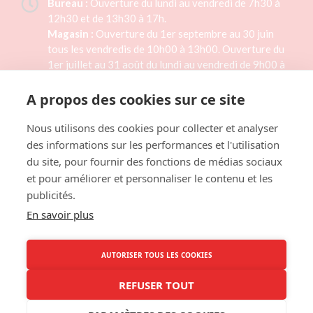
Bureau :
Ouverture du lundi au vendredi de 7h30 à
12h30 et de 13h30 à 17h.
Magasin :
Ouverture du 1er septembre au 30 juin
tous les vendredis de 10h00 à 13h00. Ouverture du
1er juillet au 31 août du lundi au vendredi de 9h00 à
15h00. Magasin fermé les jours fériés.
A propos des cookies sur ce site
02 33 46 41 33
Nous utilisons des cookies pour collecter et analyser
des informations sur les performances et l'utilisation
Formulaire de contact
du site, pour fournir des fonctions de médias sociaux
et pour améliorer et personnaliser le contenu et les
publicités.
LAITERIE TH. RÉAUX
En savoir plus
1 rue des Planquettes,
50430 LESSAY
AUTORISER TOUS LES COOKIES
NOUS SITUER
REFUSER TOUT