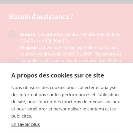
Besoin d'assistance ?
Bureau :
Ouverture du lundi au vendredi de 7h30 à
12h30 et de 13h30 à 17h.
Magasin :
Ouverture du 1er septembre au 30 juin
tous les vendredis de 10h00 à 13h00. Ouverture du
1er juillet au 31 août du lundi au vendredi de 9h00 à
15h00. Magasin fermé les jours fériés.
A propos des cookies sur ce site
02 33 46 41 33
Nous utilisons des cookies pour collecter et analyser
des informations sur les performances et l'utilisation
Formulaire de contact
du site, pour fournir des fonctions de médias sociaux
et pour améliorer et personnaliser le contenu et les
publicités.
LAITERIE TH. RÉAUX
1 rue des Planquettes,
En savoir plus
50430 LESSAY